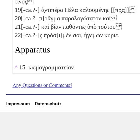
τινος
19
[-ca.?-] ἀ̣ντιπέρα Πέλα καλουμένης [[πρ̣α̣]]
20
[-ca.?- π]ρᾶγμα παραλογώτατον καὶ
21
[-ca.?-] καὶ βίαν παθόντες ὑπὸ τούτου
22
[-ca.?-]ς πρόσ[ι]μέν σοι, ἡγεμὼν κύριε.
Apparatus
^
15. κωμογραμματείαν
Any Questions or Comments?
Impressum
Datenschutz