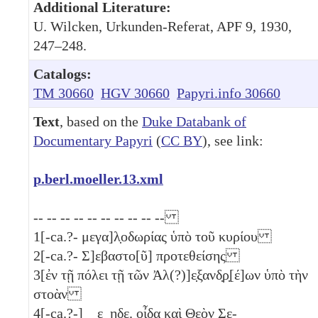
Additional Literature:
U. Wilcken, Urkunden-Referat, APF 9, 1930,
247–248.
Catalogs:
TM 30660
HGV 30660
Papyri.info 30660
Text
, based on the
Duke Databank of
Documentary Papyri
(
CC BY
), see link:
p.berl.moeller.13.xml
-- -- -- -- -- -- -- -- -- --
1
[-ca.?- μεγα]λ̣οδωρίας ὑπὸ τοῦ κυρίου
2
[-ca.?- Σ]εβαστο[ῦ] προτεθείσης
3
[ἐν τῇ πόλει τῇ τῶν Ἀλ(?)]ε̣ξανδ̣ρ̣[έ]ων ὑπὸ τὴν
στοὰν
4
[-ca.?-] ̣ ̣ε ̣ηδε. οἶδα καὶ Θεὸν Σε-