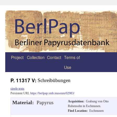
Project
Collection
Contact
Terms of
Zum
Use
Inhalt
springen
P. 11317 V:
Schreibübungen
single texts
Persistent URL
https://berlpap.smb.museum/02983/
Material:
Papyrus
Acquisition:
Grabung von Otto
Rubensohn in Eschmunen.
Find Location:
Eschmunen