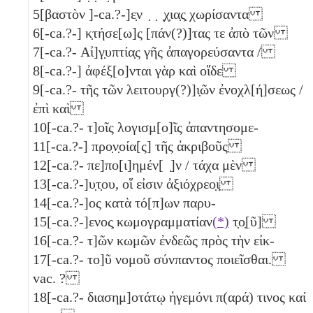
5
[βαστὸν ]-ca.?-]ε̣ν ̣ ̣ ̣χ̣ια̣ς̣ χωρίσαντα
6
[-ca.?-] κ̣τήσε[ω]ς [πάν(?)]τας τε ἀπὸ τῶν
7
[-ca.?- Αἰ]γ̣υπτία̣ς γῆς ἀπαγορεύσαντα /
8
[-ca.?-] ἀφέξ[ο]νται γὰρ καὶ οἵδε
9
[-ca.?- τῆς τῶν λειτουργ(?)]ι̣ῶν ἐνοχλ[ή]σεως /
ἐπὶ καὶ
10
[-ca.?- τ]οῖς λογισμ[ο]ῖς ἀπαντησομε-
11
[-ca.?-] προ̣ν̣οία[ς] τῆς ἀκριβοῦς
12
[-ca.?- πε]πο[ι]ημέν[ ̣]ν / τάχα μὲν
13
[-ca.?-]υ̣τ̣ου, οἵ εἰσιν ἀξιόχρεο̣ι̣
14
[-ca.?-]ος κατὰ τό[π]ων παρυ-
15
[-ca.?-]ενος̣ κωμογραμματίαν
(*)
τ̣ο̣[ῦ]
16
[-ca.?- τ]ῶν κωμῶν ἐνδεῶς πρὸς τὴν εἰκ-
17
[-ca.?- το]ῦ νομοῦ σύνπαντος ποιεῖσθαι.
vac. ?
18
[-ca.?- διασημ]οτάτῳ ἡγεμόνι π(αρά) τινος καί