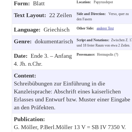
Form:
Blatt
Location:
Papyrusdepot
Text Layout:
22 Zeilen
Side and Direction:
Verso, quer zu
den Fasern
Language:
Griechisch
Other Side:
anderer Text
Genre:
dokumentarisch
Script and Notations:
Zwischen Z. 1
und 18 freier Raum von etwa 2 Zeilen.
Date:
Ende 3. – Anfang
Provenance:
Hermupolis (?)
4. Jh. n.Chr.
Content:
Schreibübungen zur Einführung in die
Kanzleisprache: Abschrift eines kaiserlichen
Erlasses und Entwurf bzw. Muster einer Eingabe
an den Präfekten.
Publication:
G. Möller, P.Berl.Möller 13 V = SB IV 7350 V.