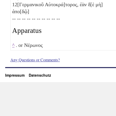
12
[Γερμανικοῦ Αὐτοκρά]τορος, ἐὰν δ[ὲ μὴ]
ἀπο[δῷ]
-- -- -- -- -- -- -- -- -- --
Apparatus
^
. or Νέρωνος
Any Questions or Comments?
Impressum
Datenschutz