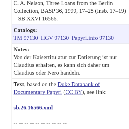
C. A. Nelson, Three Loans from the Berlin
Collection, BASP 36, 1999, 17–25 (insb. 17–19)
= SB XXVI 16566.
Catalogs:
TM 97130
HGV 97130
Papyri.info 97130
Notes:
Von der Kaisertitulatur zur Datierung ist nur
Claudius erhalten, es kann sich daher um
Claudius oder Nero handeln.
Text
, based on the
Duke Databank of
Documentary Papyri
(
CC BY
), see link:
sb.26.16566.xml
-- -- -- -- -- -- -- -- -- --