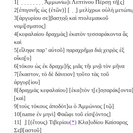
1
[ ̣ ̣ ̣ ̣ ̣ ̣ ̣ ̣ Ἀμμωνίω]ι Λεπτίνου Πέρσῃ τῆ[ς]
2
[ἐπιγονῆς ὡς (ἐτῶν)]
[ ̣ ̣]
μελίχρωι οὐλὴ μετώπ
3
[ἀργυρίου σε]βασ̣τ̣ο̣ῦ̣ καὶ πτολεμαικοῦ
νομί̣[σματος]
4
[κεφαλαίου δραχμὰς]
ἑκατὸν τ̣εσσαράκοντα
ἃς
καὶ
5
[εἴληφε παρ’ αὐτοῦ] π̣αραχρῆμ̣α διὰ̣ χειρ̣ὸς ἐξ
οἴκο̣[υ]
6
[τόκου ὡς ἐκ δραχμ]ῆς μιᾶς τῆι μν̣ᾷ τὸν μῆνα
7
[ἕκαστον, τὸ δὲ δάνειον] τ̣οῦτο τὰς τοῦ
ἀργυρ[ίου]
8
[δραχμὰς κεφαλαίου]
[ἑκα]τὸν τ̣[ε]σ̣σαράκ̣[οντα
[καὶ]
9
[τοὺς τόκους ἀποδότ]ω ὁ Ἀμμώνιος [τῷ]
10
[name ἐν μηνὶ] Φαῶφι τοῦ εἰσι̣[όντος]
11
[ ̣]
[(ἔτους) Τιβερίου
(*)
Κλα]υδίου Καίσαρο̣ς̣
Σεβ[αστοῦ]