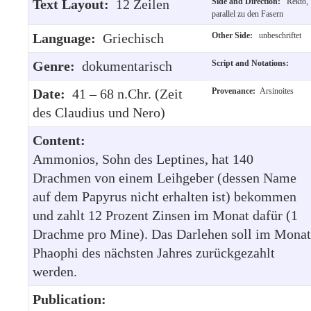
Text Layout:
12 Zeilen
Side and Direction:
Rekto,
parallel zu den Fasern
Language:
Griechisch
Other Side:
unbeschriftet
Genre:
dokumentarisch
Script and Notations:
Date:
41 – 68 n.Chr. (Zeit
Provenance:
Arsinoites
des Claudius und Nero)
Content:
Ammonios, Sohn des Leptines, hat 140
Drachmen von einem Leihgeber (dessen Name
auf dem Papyrus nicht erhalten ist) bekommen
und zahlt 12 Prozent Zinsen im Monat dafür (1
Drachme pro Mine). Das Darlehen soll im Monat
Phaophi des nächsten Jahres zurückgezahlt
werden.
Publication: