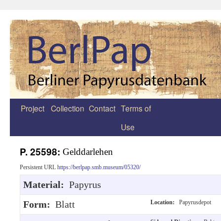
Project
Collection
Contact
Terms of
Zum
Use
Inhalt
springen
P. 25598:
Gelddarlehen
Persistent URL
https://berlpap.smb.museum/05320/
Material:
Papyrus
Form:
Blatt
Location:
Papyrusdepot