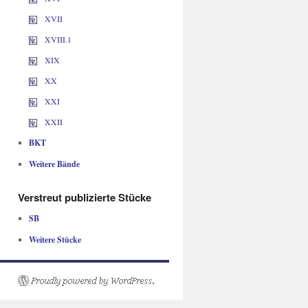
XVII
XVIII.1
XIX
XX
XXI
XXII
BKT
Weitere Bände
Verstreut publizierte Stücke
SB
Weitere Stücke