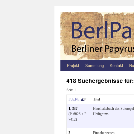
Projekt
Sammlung
Kontakt
Nu
Zum
Inhalt
418 Suchergebnisse für
springen
Seite 1
Pub.Nr.
Titel
1, 337
Haushaltsbuch des Soknopai
(P. 6826 + P.
Heiligtums
7412)
2
Eingabe wegen