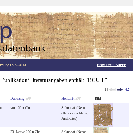
tzungshinweise
Erweiterte Suche
:
Publikation/Literaturangaben enthält "BGU I "
1 |
|
|
42
Datierung
Herkunft
Bild
os-
vor 166 n.Chr.
Soknopaiu Nesos
(Herakleidu Meris,
Arsinoites)
23. Januar 209 n.Chr.
Soknopaiu Nesos