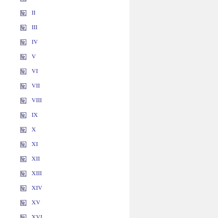
II
III
IV
V
VI
VII
VIII
IX
X
XI
XII
XIII
XIV
XV
XVI