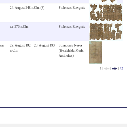
24. August 248 n.Chr. (?)
Ptolemais Euergetis
ca. 276 n.Chr.
Ptolemais Euergetis
ern
29. August 192 – 28. August 193
Soknopaiu Nesos
n.Chr.
(Herakleidu Meris,
Arsinoites)
1 |
|
|
42