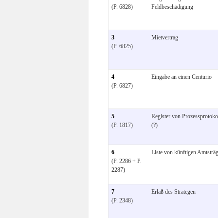
(P. 6828)
Feldbeschädigung
3
Mietvertrag
(P. 6825)
4
Eingabe an einen Centurio
(P. 6827)
5
Register von Prozessprotoko
(P. 1817)
(?)
6
Liste von künftigen Amtsträ
(P. 2286 + P.
2287)
7
Erlaß des Strategen
(P. 2348)