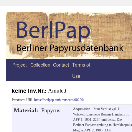
Project
Collection
Contact
Terms of
Zum
Use
Inhalt
springen
keine Inv.Nr.:
Amulett
Persistent URL
https://berlpap.smb.museum/00229/
Material:
Papyrus
Acquisition:
Zum Verlust vgl. U.
Wilcken, Eine neue Roman-Handschrift,
APF 1, 1901, 227f. und dens., Die
Berliner Papyrusgrabung in Herakleopolis
Magna, APF 2, 1903, 333f.