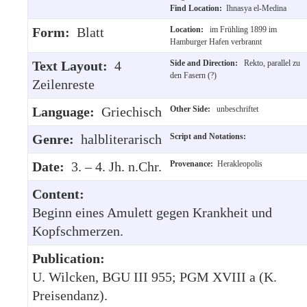
Find Location:
Ihnasya el-Medina
Form:
Blatt
Location:
im Frühling 1899 im
Hamburger Hafen verbrannt
Text Layout:
4
Side and Direction:
Rekto, parallel zu
den Fasern (?)
Zeilenreste
Language:
Griechisch
Other Side:
unbeschriftet
Genre:
halbliterarisch
Script and Notations:
Date:
3. – 4. Jh. n.Chr.
Provenance:
Herakleopolis
Content:
Beginn eines Amulett gegen Krankheit und
Kopfschmerzen.
Publication:
U. Wilcken, BGU III 955; PGM XVIII a (K.
Preisendanz).