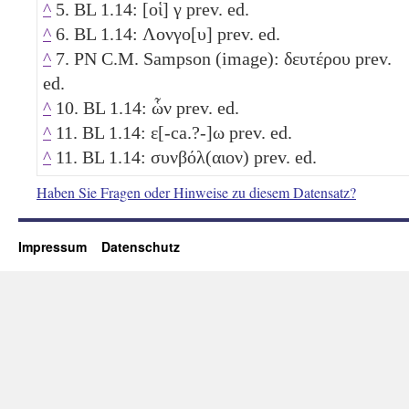
^
5. BL 1.14: [οἱ]
γ
prev. ed.
^
6. BL 1.14: Λονγο[υ] prev. ed.
^
7. PN C.M. Sampson (image): δευτέρου prev.
ed.
^
10. BL 1.14: ὧν prev. ed.
^
11. BL 1.14: ε[-ca.?-]ω prev. ed.
^
11. BL 1.14: συνβόλ(αιον) prev. ed.
Haben Sie Fragen oder Hinweise zu diesem Datensatz?
Impressum
Datenschutz