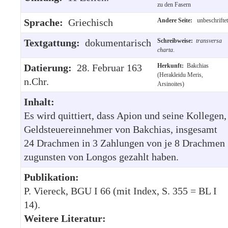
zu den Fasern
Sprache:
Griechisch
Andere Seite:
unbeschriftet
Textgattung:
dokumentarisch
Schreibweise:
transversa
charta
.
Datierung:
28. Februar 163
Herkunft:
Bakchias
(Herakleidu Meris,
n.Chr.
Arsinoites)
Inhalt:
Es wird quittiert, dass Apion und seine Kollegen,
Geldsteuereinnehmer von Bakchias, insgesamt
24 Drachmen in 3 Zahlungen von je 8 Drachmen
zugunsten von Longos gezahlt haben.
Publikation:
P. Viereck, BGU I 66 (mit Index, S. 355 = BL I
14).
Weitere Literatur: