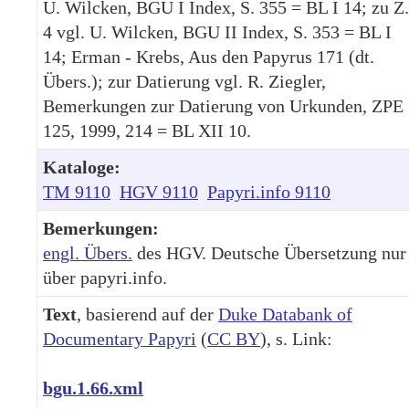
U. Wilcken, BGU I Index, S. 355 = BL I 14; zu Z.
4 vgl. U. Wilcken, BGU II Index, S. 353 = BL I
14; Erman - Krebs, Aus den Papyrus 171 (dt.
Übers.); zur Datierung vgl. R. Ziegler,
Bemerkungen zur Datierung von Urkunden, ZPE
125, 1999, 214 = BL XII 10.
Kataloge:
TM 9110
HGV 9110
Papyri.info 9110
Bemerkungen:
engl. Übers.
des HGV. Deutsche Übersetzung nur
über papyri.info.
Text
, basierend auf der
Duke Databank of
Documentary Papyri
(
CC BY
), s. Link:
bgu.1.66.xml