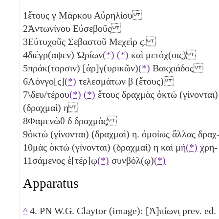
1
ἔτους
γ
Μάρκου Αὐρηλίου
2
Ἀντωνίνου Εὐσεβοῦς
3
Εὐτυχοῦς Σεβαστοῦ Μεχεὶρ
ϛ
.
4
διέγρ(αψεν) Ὡ̣ρίων
(*)
(*)
καὶ μετόχ(οις)
5
πράκ(τορσιν) [ἀρ]γ(υρικῶν)
(*)
Βακχιάδος
6
Λόνγο[ς]
(*)
τελεσμάτων
β
(ἔτους)
7
\δευ/τέρου
(*)
(*)
ἔτους δραχμὰς ὀκτώ (γίνονται)
(δραχμαὶ)
η
8
Φαμενὼθ
δ
δραχμὰς
9
ὀκτώ (γίνονται) (δραχμαὶ)
η
. ὁμοίως ἄλλας δραχ
10
μὰς ὀκτώ (γίνονται) (δραχμαὶ)
η
καὶ μὴ
(*)
χρη-
11
σάμενος ἑ[τέρ]ῳ
(*)
συνβόλ(ῳ)
(*)
Apparatus
^
4. PN W.G. Claytor (image): [Ἀ]πίωνι̣ prev. ed.