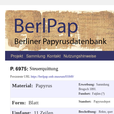
Projekt
Sammlung
Kontakt
Nutzungshinweise
Zum
Inhalt
P. 6975:
Steuerquittung
springen
Persistente URL
https://berlpap.smb.museum/01849/
Material:
Papyrus
Erwerbung:
Sammlung
Brugsch 1891.
Fundort:
Faijûm (?)
Form:
Blatt
Standort:
Papyrusdepot
Umfang:
11 Zeilen.
Beschriftung:
Rekto, quer