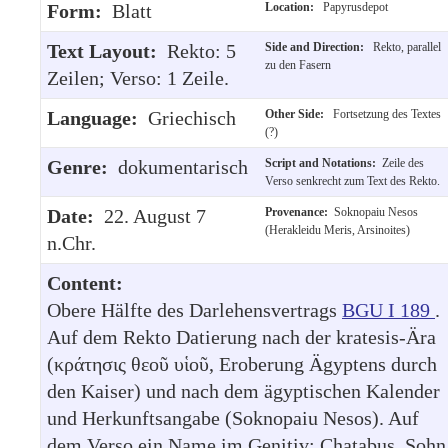
Form:
Blatt
Location:
Papyrusdepot
Text Layout:
Rekto: 5
Side and Direction:
Rekto, parallel
zu den Fasern
Zeilen; Verso: 1 Zeile.
Language:
Griechisch
Other Side:
Fortsetzung des Textes
(?)
Genre:
dokumentarisch
Script and Notations:
Zeile des
Verso senkrecht zum Text des Rekto.
Date:
22. August 7
Provenance:
Soknopaiu Nesos
(Herakleidu Meris, Arsinoites)
n.Chr.
Content:
Obere Hälfte des Darlehensvertrags
BGU I 189
.
Auf dem Rekto Datierung nach der kratesis-Ära
(κράτησις θεοῦ υἱοῦ, Eroberung Ägyptens durch
den Kaiser) und nach dem ägyptischen Kalender
und Herkunftsangabe (Soknopaiu Nesos). Auf
dem Verso ein Name im Genitiv: Chatabus, Sohn