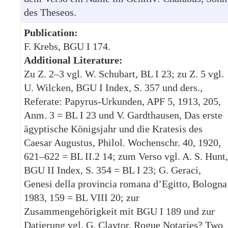
des Theseos.
Publication:
F. Krebs, BGU I 174.
Additional Literature:
Zu Z. 2–3 vgl. W. Schubart, BL I 23; zu Z. 5 vgl.
U. Wilcken, BGU I Index, S. 357 und ders.,
Referate: Papyrus-Urkunden, APF 5, 1913, 205,
Anm. 3 = BL I 23 und V. Gardthausen, Das erste
ägyptische Königsjahr und die Kratesis des
Caesar Augustus, Philol. Wochenschr. 40, 1920,
621–622 = BL II.2 14; zum Verso vgl. A. S. Hunt,
BGU II Index, S. 354 = BL I 23; G. Geraci,
Genesi della provincia romana d’Egitto, Bologna
1983, 159 = BL VIII 20; zur
Zusammengehörigkeit mit BGU I 189 und zur
Datierung vgl. G. Claytor, Rogue Notaries? Two