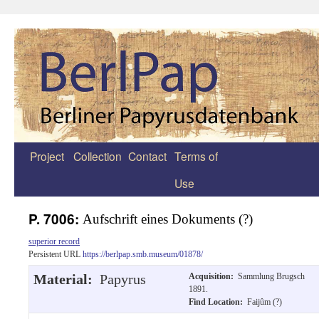
Project
Collection
Contact
Terms of
Zum
Use
Inhalt
springen
P. 7006:
Aufschrift eines Dokuments (?)
superior record
Persistent URL
https://berlpap.smb.museum/01878/
Material:
Papyrus
Acquisition:
Sammlung Brugsch
1891.
Find Location:
Faijûm (?)