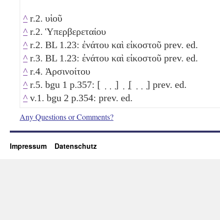
^
r.2. υἱοῦ
^
r.2. Ὑπερβερεταίου
^
r.2. BL 1.23: ἐνάτου καὶ εἰκοστοῦ prev. ed.
^
r.3. BL 1.23: ἐνάτου καὶ εἰκοστοῦ prev. ed.
^
r.4. Ἀρσινοίτου
^
r.5. bgu 1 p.357: [ ̣ ̣ ̣] ̣ ̣[ ̣ ̣ ̣] prev. ed.
^
v.1. bgu 2 p.354: prev. ed.
Any Questions or Comments?
Impressum
Datenschutz