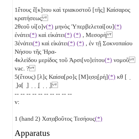
1
ἔτους ἕ[κ]του καὶ τριακοστοῦ [τῆς] Καίσαρος
κρατήσεως
2
θεοῦ υἱ[ο]ν
(*)
μηνὸς Ὑπερβελεταί[ου]
(*)
ἐνάτει
(*)
καὶ εἰκάτει
(*)
(*)
, Μεσορὴ
3
ἐνάτει
(*)
καὶ εἰκάτει
(*)
(*)
, ἐν τῇ Σοκνοπαίου
Νήσου τῆς Ἡρα-
4
κλείδου μερίδος τοῦ Ἀρσι[νο]είτου
(*)
νομοῦ
vac. ?
5
(ἔτους)
[λ]ϛ
Καίσα[ρο]ς [Μ]ε̣σ̣ο̣[ρὴ]
(*)
κθ
[ ̣
̣]α[ ̣] ̣ ̣ ̣[ ̣ ̣ ̣]
-- -- -- -- -- -- -- -- -- --
v:
1
(hand 2) Χατ̣αβοῦτος Τεσήους
(*)
Apparatus