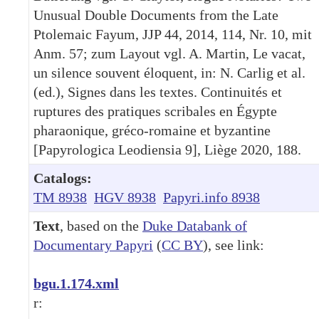
Unusual Double Documents from the Late
Ptolemaic Fayum, JJP 44, 2014, 114, Nr. 10, mit
Anm. 57; zum Layout vgl. A. Martin, Le vacat,
un silence souvent éloquent, in: N. Carlig et al.
(ed.), Signes dans les textes. Continuités et
ruptures des pratiques scribales en Égypte
pharaonique, gréco-romaine et byzantine
[Papyrologica Leodiensia 9], Liège 2020, 188.
Catalogs:
TM 8938
HGV 8938
Papyri.info 8938
Text
, based on the
Duke Databank of
Documentary Papyri
(
CC BY
), see link:
bgu.1.174.xml
r: