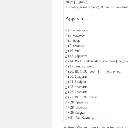
30
κ̣αὶ [ ̣ ̣]τ̣οῦ
31
ἀπόδος Ἀπολιναρίῳ
(*)
☓ ἀπὸ Θερμουτᾶτος
Apparatus
^
r.3. γιγνώσκειν
^
r.5. γεωργόν
^
r.5. ὅστις
^
r.5. ἑλκύσει
^
r.10. ἐπεὶ
^
r.13. μέμφεται
^
r.14. PN C. Balamoshev (via image): τ̣ε̣ί̣χ̣ου
^
r.17. corr. ex ηραις
^
r.20. BL 1.69: προσ ̣ ̣[ ̣ ̣ ̣] ̣σ prev. ed.
^
r.20. ἵ̈ papyrus
^
r.21. λαλῆσαι
^
r.23. ϊ̈ papyrus
^
r.25. ῒ̈ papyrus
^
r.27. BL 1.69: prev. ed.
^
v.28. ἵ̈ papyrus
^
v.28. εὕρωμεν
^
v.29. ἐνέγκει
^
v.31. Ἀπολλιναρίῳ
Haben Sie Fragen oder Hinweise z