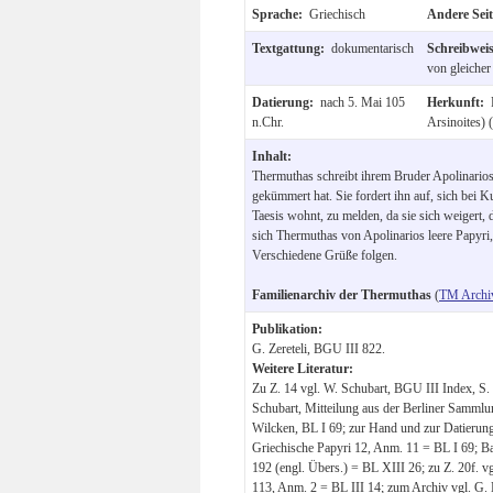
Sprache:
Griechisch
Andere Sei
Textgattung:
dokumentarisch
Schreibwei
von gleiche
Datierung:
nach 5. Mai 105
Herkunft:
n.Chr.
Arsinoites) (
Inhalt:
Thermuthas schreibt ihrem Bruder Apolinarios,
gekümmert hat. Sie fordert ihn auf, sich bei 
Taesis wohnt, zu melden, da sie sich weigert,
sich Thermuthas von Apolinarios leere Papyri
Verschiedene Grüße folgen.
Familienarchiv der Thermuthas
(
TM Archi
Publikation:
G. Zereteli, BGU III 822.
Weitere Literatur:
Zu Z. 14 vgl. W. Schubart, BGU III Index, S. 
Schubart, Mitteilung aus der Berliner Sammlu
Wilcken, BL I 69; zur Hand und zur Datierung
Griechische Papyri 12, Anm. 11 = BL I 69; Ba
192 (engl. Übers.) = BL XIII 26; zu Z. 20f. 
113, Anm. 2 = BL III 14; zum Archiv vgl. G. Na