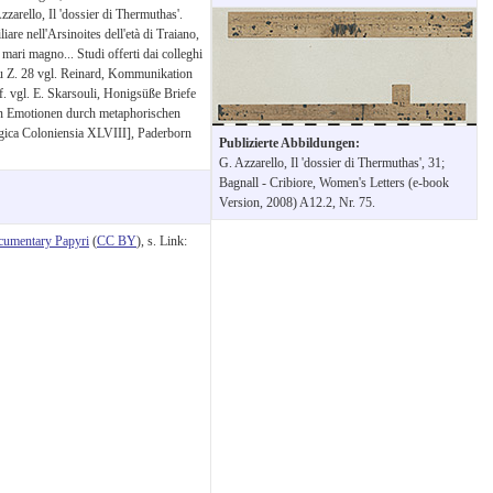
arello, Il 'dossier di Thermuthas'.
iare nell'Arsinoites dell'età di Traiano,
mari magno... Studi offerti dai colleghi
zu Z. 28 vgl. Reinard, Kommunikation
 vgl. E. Skarsouli, Honigsüße Briefe
on Emotionen durch metaphorischen
gica Coloniensia XLVIII], Paderborn
Publizierte Abbildungen:
G. Azzarello, Il 'dossier di Thermuthas', 31;
Bagnall - Cribiore, Women's Letters (e-book
Version, 2008) A12.2, Nr. 75.
cumentary Papyri
(
CC BY
), s. Link: