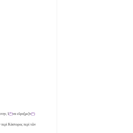
ρτην, ἵ
(*)
να εὕρο[με]ν
(*)
 ̣]ν περὶ Κάστορος περὶ τῶν