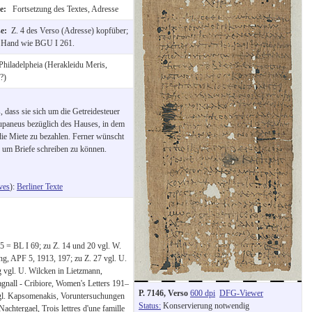
te:
Fortsetzung des Textes, Adresse
se:
Z. 4 des Verso (Adresse) kopfüber;
r Hand wie BGU I 261.
Philadelpheia (Herakleidu Meris,
?)
 dass sie sich um die Getreidesteuer
Kupaneus bezüglich des Hauses, in dem
 die Miete zu bezahlen. Ferner wünscht
, um Briefe schreiben zu können.
ves
):
Berliner Texte
5 = BL I 69; zu Z. 14 und 20 vgl. W.
ng, APF 5, 1913, 197; zu Z. 27 vgl. U.
 vgl. U. Wilcken in Lietzmann,
gnall - Cribiore, Women's Letters 191–
P. 7146, Verso
600 dpi
DFG-Viewer
vgl. Kapsomenakis, Voruntersuchungen
Status:
Konservierung notwendig
chtergael, Trois lettres d'une famille