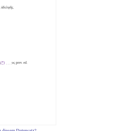
 ἀδελφῆς.
ς
(*)
̣ ̣ ̣ ̣υς prev. ed.
u diesem Datensatz?