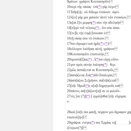
9
μάτων. γ̣ρ̣άψον Κουπανηοῦτι
10
περὶ τῆς οἰκίας· ἐπὶ
(*)
γὰρ̣ λέγει
11
Ταῆσ[ι]ς· οὐ δίδωμι ἐνοίκιον̣· ὀφεί-
12
λ[ει] γάρ μοι χαλκὸν \ἀντὶ/ τῶν ἐνοικίων,
13
κ̣[αὶ ἔ]τι μεμφη
(*)
σου τὴν ἀδελφὴν
14
[π]ερὶ τοῦ τέλ̣ους
(*)
, ὅτι οὐκ ἀπαι-
15
[τε]ῖς τ̣ὴν ἐνμ[έ]νουσαν ἐν
16
τῇ οἰκίᾳ σου τὸ ἐνοίκιον.
17
ἵνα εὕρωμεν καὶ ἡμῖς
(*)
(*)
18
εὔλογον λαλῆσαι αὐτῇ, γράψον
19
Κουπανηο̣ῦτι ἐπιστολήν,
20
προστά[ξ]ας
(*)
, ἵ
(*)
να εὕρῃ εὔλο-
21
γον πρὸς αὐτὴν λαληση
(*)
. θερ-
22
μῶς ἀσπάζεταί σε Κουπανηοῦς,
23
ἀσπάζεται Ζοϊ
(*)
δᾶ Οὐαλερία,
24
ἀσπ[άζου Σε]ρῆνον, ἀσ[π]άζεταί
25
[σ]ε Ἡρωῒ
(*)
ς κ[α]ὶ Δημητροῦς καὶ
26
πάντες ἀσ[π]άζοντ̣[α]ί σε οἱ φιλοῦν-
27
τές [σε (?)]
(*)
[ ἐρρῶ]σθαί [σ]ε εὔχομαι.
v:
28
καὶ [ἐὰ]ν̣ σοι φανῇ, πέμψον μοι ἄγραφον χ̣ά
ἐπιστολ[ὴν]
29
γράψαι. ἐνέγκι
(*)
σοι̣ Ἑρμίας τη[ ̣ ̣ ̣ ̣ ̣ ̣
ἑ[τέρων(?)]