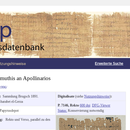
tzungshinweise
Erweiterte Suche
rmuthis an Apollinarios
1996/
g:
Sammlung Brugsch 1891.
Digitalisate
(siehe
Nutzungshinweise
)
:
harabet el-Gerza
P. 7146, Rekto
600 dpi
DFG-Viewer
Papyrusdepot
Status:
Konservierung notwendig
ng:
Rekto und Verso, parallel zu den