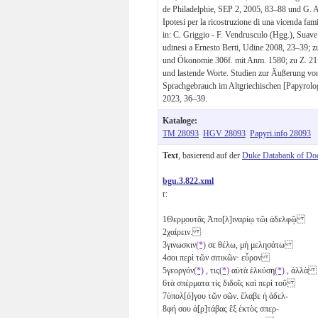
de Philadelphie, SEP 2, 2005, 83–88 und G. Azz
Ipotesi per la ricostruzione di una vicenda famil
in: C. Griggio - F. Vendrusculo (Hgg.), Suave 
udinesi a Ernesto Berti, Udine 2008, 23–39; 
und Ökonomie 306f. mit Anm. 1580; zu Z. 21f.
und lastende Worte. Studien zur Äußerung v
Sprachgebrauch im Altgriechischen [Papyrolo
2023, 36–39.
Kataloge:
TM 28093
HGV 28093
Papyri.info 28093
Text
, basierend auf der
Duke Databank of Do
bgu.3.822.xml
r:
1
Θερμ̣ουτᾶς Ἀπο[λ]ιναρίῳ τῶ̣ι ἀδελφῷ
2
χαίρειν.
3
γινωσκιν
(*)
σε θέλω, μὴ μελησάτω
4
σοι περὶ τῶν σιτικῶν· εὗρον
5
γεοργόν
(*)
, τις
(*)
αὐτὰ ἑλκύση
(*)
, ἀλλὰ
6
τὰ σπέρματα τίς διδοῖς καὶ περὶ τοῦ
7
ὑπολ[ό]γου τῶν σῶν. ἔλαβε ἡ ἀδελ-
8
φή σου ἀ[ρ]τάβας ἓξ
ἐκτὸς σπερ-