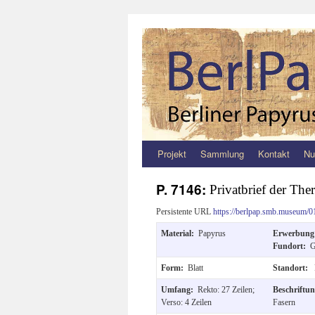
Projekt
Sammlung
Kontakt
Nu
Zum
Inhalt
P. 7146:
Privatbrief der The
springen
Persistente URL
https://berlpap.smb.museum/0
Material:
Papyrus
Erwerbun
Fundort:
G
Form:
Blatt
Standort:
Umfang:
Rekto: 27 Zeilen;
Beschriftu
Verso: 4 Zeilen
Fasern