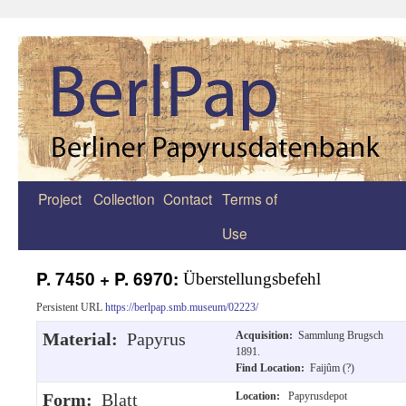
Project
Collection
Contact
Terms of
Zum
Use
Inhalt
springen
P. 7450 + P. 6970:
Überstellungsbefehl
Persistent URL
https://berlpap.smb.museum/02223/
Material:
Papyrus
Acquisition:
Sammlung Brugsch
1891.
Find Location:
Faijûm (?)
Form:
Blatt
Location:
Papyrusdepot