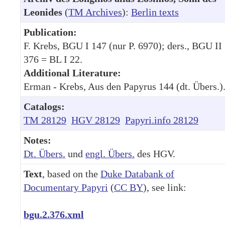
Leonides
(
TM Archives
):
Berlin texts
Publication:
F. Krebs, BGU I 147 (nur P. 6970); ders., BGU II
376 = BL I 22.
Additional Literature:
Erman - Krebs, Aus den Papyrus 144 (dt. Übers.)
Catalogs:
TM 28129
HGV 28129
Papyri.info 28129
Notes:
Dt. Übers.
und
engl. Übers.
des HGV.
Text
, based on the
Duke Databank of
Documentary Papyri
(
CC BY
), see link:
bgu.2.376.xml