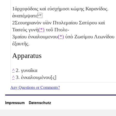
1
ἀρχεφόδοις καὶ εὐσχήμοσι κώμης Καρανίδος.
ἀναπέμψατε
2
Σεουηριανὸν υἱὸν Πτολεμαίου Σατύρου καὶ
Τασεὺς γυνὴ
(*)
τοῦ Πτολε-
3
μαίου ἐνκαλουμενου
(*)
ὑπὸ Ζωσίμου Λεωνίδου
ἐξαυτῆς.
Apparatus
^
2. γυναῖκα
^
3. ἐνκαλουμένου[ς]
Any Questions or Comments?
Impressum
Datenschutz