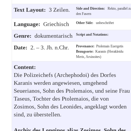
Text Layout:
3 Zeilen.
Side and Direction:
Rekto, parallel z
den Fasern
Language:
Griechisch
Other Side:
unbeschriftet
Genre:
dokumentarisch
Script and Notations:
Date:
2. – 3. Jh. n.Chr.
Provenance:
Ptolemais Euergetis
Bezugsorte:
Karanis (Herakleidu
Meris, Arsinoites)
Content:
Die Polizeichefs (Archephodoi) des Dorfes
Karanis werden angewiesen, umgehend
Seuerianos, Sohn des Ptolemaios, und seine Frau
Taseus, Tochter des Ptolemaios, die von
Zosimos, Sohn des Leonides, angeklagt worden
sind, zu überstellen.
Archiv des Longinos alias Zosimos, Sohn des