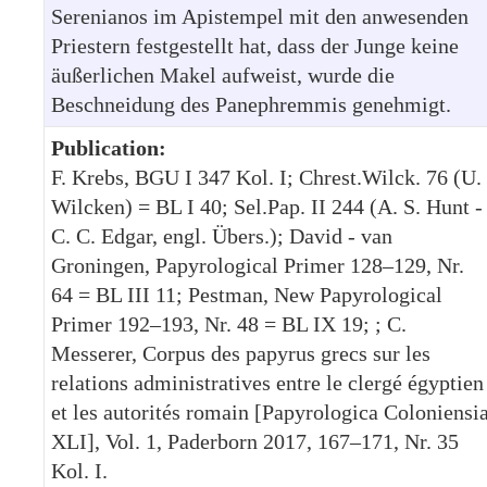
Serenianos im Apistempel mit den anwesenden
Priestern festgestellt hat, dass der Junge keine
äußerlichen Makel aufweist, wurde die
Beschneidung des Panephremmis genehmigt.
Publication:
F. Krebs, BGU I 347 Kol. I; Chrest.Wilck. 76 (U.
Wilcken) = BL I 40; Sel.Pap. II 244 (A. S. Hunt -
C. C. Edgar, engl. Übers.); David - van
Groningen, Papyrological Primer 128–129, Nr.
64 = BL III 11; Pestman, New Papyrological
Primer 192–193, Nr. 48 = BL IX 19; ; C.
Messerer, Corpus des papyrus grecs sur les
relations administratives entre le clergé égyptien
et les autorités romain [Papyrologica Coloniensi
XLI], Vol. 1, Paderborn 2017, 167–171, Nr. 35
Kol. I.