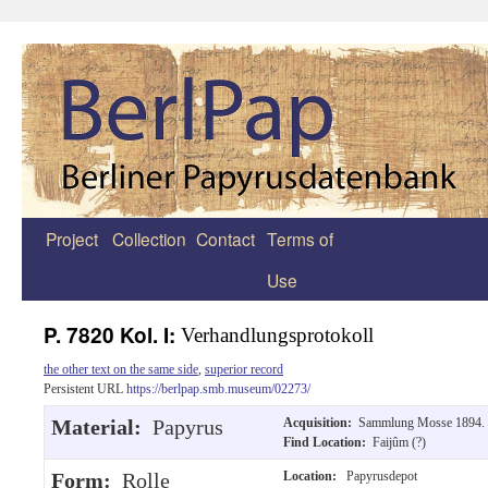
Project
Collection
Contact
Terms of
Zum
Use
Inhalt
springen
P. 7820 Kol. I:
Verhandlungsprotokoll
the other text on the same side
,
superior record
Persistent URL
https://berlpap.smb.museum/02273/
Material:
Papyrus
Acquisition:
Sammlung Mosse 1894.
Find Location:
Faijûm (?)
Form:
Rolle
Location:
Papyrusdepot