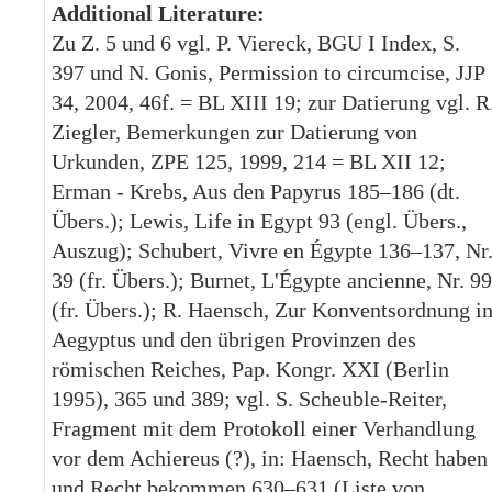
Additional Literature:
Zu Z. 5 und 6 vgl. P. Viereck, BGU I Index, S.
397 und N. Gonis, Permission to circumcise, JJP
34, 2004, 46f. = BL XIII 19; zur Datierung vgl. R
Ziegler, Bemerkungen zur Datierung von
Urkunden, ZPE 125, 1999, 214 = BL XII 12;
Erman - Krebs, Aus den Papyrus 185–186 (dt.
Übers.); Lewis, Life in Egypt 93 (engl. Übers.,
Auszug); Schubert, Vivre en Égypte 136–137, Nr
39 (fr. Übers.); Burnet, L'Égypte ancienne, Nr. 99
(fr. Übers.); R. Haensch, Zur Konventsordnung i
Aegyptus und den übrigen Provinzen des
römischen Reiches, Pap. Kongr. XXI (Berlin
1995), 365 und 389; vgl. S. Scheuble-Reiter,
Fragment mit dem Protokoll einer Verhandlung
vor dem Achiereus (?), in: Haensch, Recht haben
und Recht bekommen 630–631 (Liste von