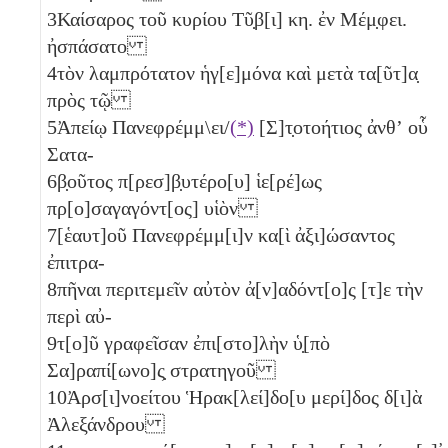
3
Καίσαρος τοῦ κυρίου Τῦ̣β[ι]
κη
. ἐν Μέμ̣φει.
ἠσπάσατο
4
τὸν λαμπρότατον ἡγ[ε]μόνα καὶ μετὰ τα[ῦτ]α̣
πρὸς τῷ
5
Ἀπείῳ Πανεφρέμμ\ει/
(*)
[Σ]τ̣οτοήτιος ἀνθʼ οὗ
Σατα-
6
β̣οῦτος π[ρεσ]β̣υτέρο[υ] ἱε[ρέ]ως
πρ[ο]σαγαγόντ[ος] υἱὸν
7
[ἑαυτ]οῦ Πανεφρέμμ[ι]ν κα[ὶ ἀξι]ώσαντος
ἐπιτρα-
8
πῆναι περιτεμεῖν αὐτὸν ἀ[ν]αδόντ[ο]ς [τ]ε τὴν
περὶ αὐ-
9
τ[ο]ῦ γραφεῖσαν ἐπι[στο]λὴν ὑ̣[πὸ
Σα]ραπί[ωνο]ς̣ στρατηγοῦ
10
Ἀρσ[ι]νοείτου Ἡρακ[λεί]δο[υ μερί]δος δ[ι]ὰ
Ἀλεξάνδρου