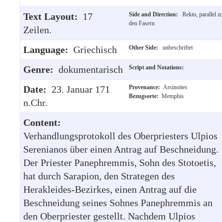
Text Layout:
17
Side and Direction:
Rekto, parallel z
den Fasern
Zeilen.
Language:
Griechisch
Other Side:
unbeschriftet
Genre:
dokumentarisch
Script and Notations:
Date:
23. Januar 171
Provenance:
Arsinoites
Bezugsorte:
Memphis
n.Chr.
Content:
Verhandlungsprotokoll des Oberpriesters Ulpios
Serenianos über einen Antrag auf Beschneidung.
Der Priester Panephremmis, Sohn des Stotoetis,
hat durch Sarapion, den Strategen des
Herakleides-Bezirkes, einen Antrag auf die
Beschneidung seines Sohnes Panephremmis an
den Oberpriester gestellt. Nachdem Ulpios