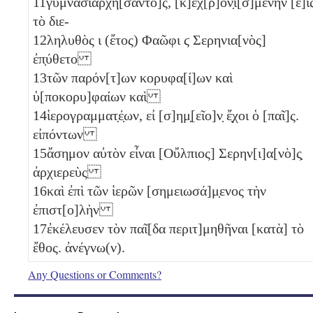
11
γυμνασιαρχή[σαντο]ς, [κ]εχ[ρ]ον̣ι[σ]μένην [ε]ἰς
τὸ διε-
12
ληλυθὸς
ι
(ἔτος) Φαῶφι
ϛ
Σερηνια[νὸς]
ἐπ̣ύθετο
13
τῶν παρόν[τ]ων κορυφα[ί]ων καὶ
ὑ[ποκορυ]φαίων καὶ
14
ἱερογραμματ̣έ̣ων, εἰ [σ]ημ̣[εῖο]ν̣ ἔ̣χοι ὁ [παῖ]ς.
εἰπόντων
15
ἄσημον αὐτὸν εἶναι [Οὔλπιος] Σερην[ι]α[νὸ]ς̣
ἀρχιερεὺς
16
καὶ ἐπὶ τῶν ἱερῶν [σημειωσά]μ̣ενος τὴν
ἐπιστ[ο]λὴν
17
ἐκέλευσεν τὸν παῖ[δα περιτ]μηθῆναι [κατὰ] τὸ
ἔθος. ἀνέγνω(ν).
Any Questions or Comments?