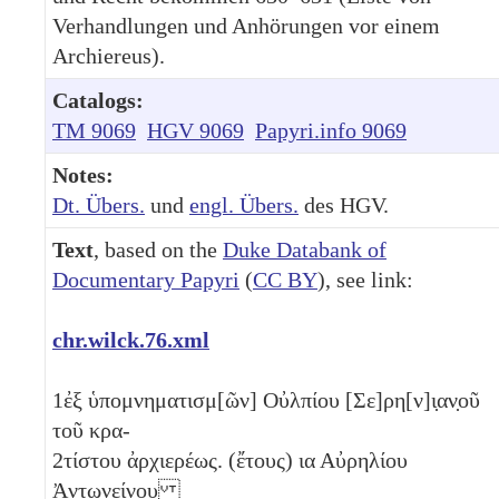
Verhandlungen und Anhörungen vor einem
Archiereus).
Catalogs:
TM 9069
HGV 9069
Papyri.info 9069
Notes:
Dt. Übers.
und
engl. Übers.
des HGV.
Text
, based on the
Duke Databank of
Documentary Papyri
(
CC BY
), see link:
chr.wilck.76.xml
1
ἐξ ὑπομνηματισμ[ῶν] Οὐλπίου [Σε]ρη[ν]ι̣αν̣οῦ
τοῦ κρα-
2
τίστου ἀρχιερέως. (ἔτους)
ια
Αὐρηλίου
Ἀντω̣νείνου