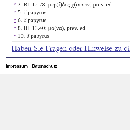
^
2. BL 12.28: μερ(ί)δος χ(αίρειν) prev. ed.
^
5. ὑ̈ papyrus
^
6. ὑ̈ papyrus
^
8. BL 13.40: μό(να), prev. ed.
^
10. ὑ̈ papyrus
Haben Sie Fragen oder Hinweise zu d
Impressum
Datenschutz