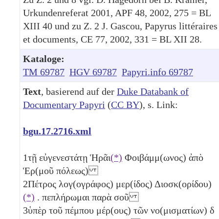
Urkundenreferat 2001, APF 48, 2002, 275 = BL
XIII 40 und zu Z. 2 J. Gascou, Papyrus littéraires
et documents, CE 77, 2002, 331 = BL XII 28.
Kataloge:
TM 69787
HGV 69787
Papyri.info 69787
Text
, basierend auf der
Duke Databank of
Documentary Papyri
(
CC BY
), s. Link:
bgu.17.2716.xml
1
τῇ εὐγενεστάτῃ Ἡρᾶι
(*)
Φοιβάμμ(ωνος) ἀπὸ
Ἑρ(μοῦ πόλεως)
2
Πέτρος λογ(ογράφος) μερ(ίδος) Διοσκ(ορίδου)
(*)
. πεπλήρωμαι παρὰ σοῦ
3
ὑπὲρ τοῦ πέμπου μέρ(ους) τῶν νο(μισματίων)
δ