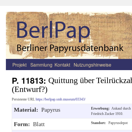
Projekt
Sammlung
Kontakt
Nutzungshinweise
Zum
Inhalt
P. 11813:
Quittung über Teilrückza
springen
(Entwurf?)
Persistente URL
https://berlpap.smb.museum/03343/
Material:
Papyrus
Erwerbung:
Ankauf durch
Friedrich Zucker 1910.
Form:
Blatt
Standort:
Papyrusdepot