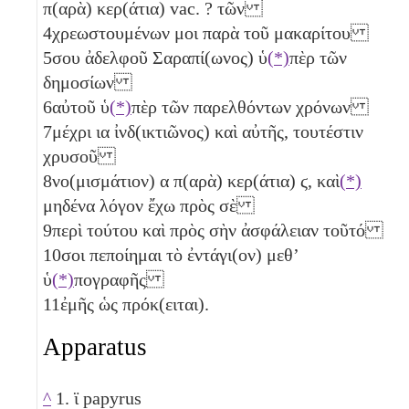
π(αρὰ) κερ(άτια) vac. ? τῶν
4
χρεωστουμένων μοι παρὰ τοῦ μακαρίτου
5
σου ἀδελφοῦ Σαραπί(ωνος) ὑ
(*)
πὲρ τῶν
δημοσίων
6
αὐτοῦ ὑ
(*)
πὲρ τῶν παρελθόντων χρόνων
7
μέχρι
ια
ἰνδ(ικτιῶνος) καὶ αὐτῆς, τουτέστιν
χρυσοῦ
8
νο(μισμάτιον)
α
π(αρὰ) κερ(άτια)
ϛ
, καὶ
(*)
μηδένα λόγον ἔχω πρὸς σὲ
9
περὶ τούτου καὶ πρὸς σὴν ἀσφάλειαν τοῦτό
10
σοι πεποίημαι τὸ ἐντάγι(ον) μεθʼ
ὑ
(*)
πογραφῆς
11
ἐμῆς ὡς πρόκ(ειται).
Apparatus
^
1. ϊ papyrus