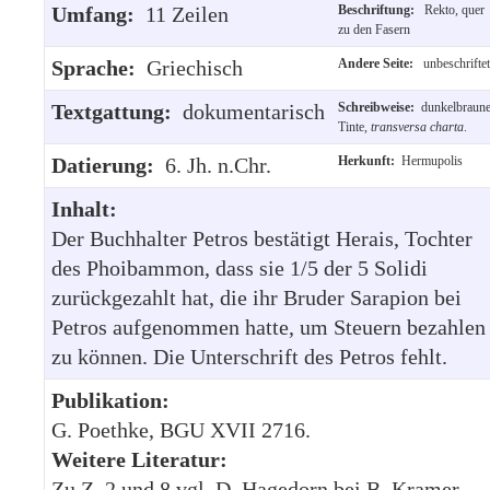
Umfang:
11 Zeilen
Beschriftung:
Rekto, quer
zu den Fasern
Sprache:
Griechisch
Andere Seite:
unbeschriftet
Textgattung:
dokumentarisch
Schreibweise:
dunkelbraun
Tinte,
transversa charta
.
Datierung:
6. Jh. n.Chr.
Herkunft:
Hermupolis
Inhalt:
Der Buchhalter Petros bestätigt Herais, Tochter
des Phoibammon, dass sie 1/5 der 5 Solidi
zurückgezahlt hat, die ihr Bruder Sarapion bei
Petros aufgenommen hatte, um Steuern bezahlen
zu können. Die Unterschrift des Petros fehlt.
Publikation:
G. Poethke, BGU XVII 2716.
Weitere Literatur:
Zu Z. 2 und 8 vgl. D. Hagedorn bei B. Kramer,