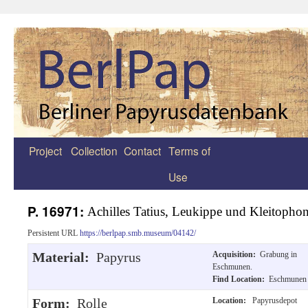
Project
Collection
Contact
Terms of
Zum
Use
Inhalt
springen
P. 16971:
Achilles Tatius, Leukippe und Kleitopho
Persistent URL
https://berlpap.smb.museum/04142/
Material:
Papyrus
Acquisition:
Grabung in
Eschmunen.
Find Location:
Eschmunen
Form:
Rolle
Location:
Papyrusdepot