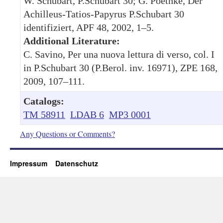
W. Schubart, P.Schubart 30; G. Poethke, Der
Achilleus-Tatios-Papyrus P.Schubart 30
identifiziert, APF 48, 2002, 1–5.
Additional Literature:
C. Savino, Per una nuova lettura di verso, col. I
in P.Schubart 30 (P.Berol. inv. 16971), ZPE 168,
2009, 107–111.
Catalogs:
TM 58911
LDAB 6
MP3 0001
Any Questions or Comments?
Impressum
Datenschutz