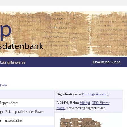
tzungshinweise
Erweiterte Suche
4596/
Digitalisate
(siehe
Nutzungshinweise
)
:
Papyrusdepot
P. 21494, Rekto
600 dpi
DFG-Viewer
Status:
Restaurierung abgeschlossen
ng:
Rekto, parallel zu den Fasern
te:
unbeschriftet