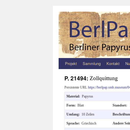
Projekt
Sammlung
Kontakt
Nu
Zum
Inhalt
P. 21494:
Zollquittung
springen
Persistente URL
https://berlpap.smb.museum/0
Material:
Papyrus
Form:
Blatt
Standort:
Umfang:
10 Zeilen
Beschriftu
Sprache:
Griechisch
Andere Sei