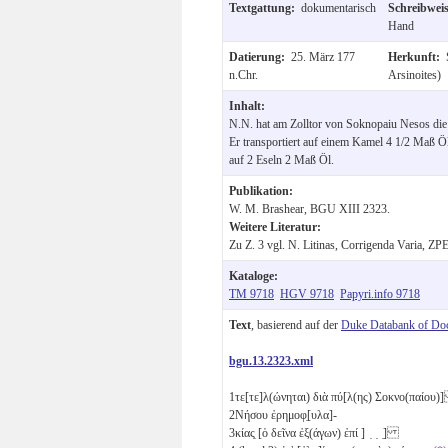
Textgattung:
dokumentarisch
Schreibwei
Hand
Datierung:
25. März 177
Herkunft:
n.Chr.
Arsinoites)
Inhalt:
N.N. hat am Zolltor von Soknopaiu Nesos die 
Er transportiert auf einem Kamel 4 1/2 Maß Ö
auf 2 Eseln 2 Maß Öl.
Publikation:
W. M. Brashear, BGU XIII 2323.
Weitere Literatur:
Zu Z. 3 vgl. N. Litinas, Corrigenda Varia, Z
Kataloge:
TM 9718
HGV 9718
Papyri.info 9718
Text
, basierend auf der
Duke Databank of Do
bgu.13.2323.xml
1
τε[τε]λ(ώνηται) διὰ πύ[λ(ης) Σοκνο(παίου
2
Νήσου ἐρημοφ̣[υλα]-
3
κίας̣ [ὁ δεῖνα ἐξ(άγων) ἐπί ] ̣ ̣ ̣]