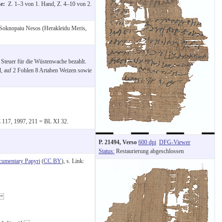
se:
Z. 1–3 von 1. Hand, Z. 4–10 von 2.
Soknopaiu Nesos (Herakleidu Meris,
Steuer für die Wüstenwache bezahlt.
l, auf 2 Fohlen 8 Artaben Weizen sowie
PE 117, 1997, 211 = BL XI 32.
P. 21494, Verso
600 dpi
DFG-Viewer
Status:
Restaurierung abgeschlossen
cumentary Papyri
(
CC BY
), s. Link:
)]