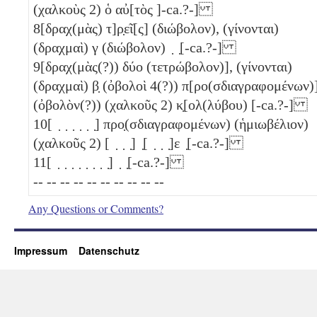
(χαλκοὺς 2)
ὁ αὐ[τὸς ]-ca.?-]
8
[δραχ(μὰς) τ]ρ̣εῖ[ς]
(διώβολον)
, (γίνονται)
(δραχμαὶ)
γ
(διώβολον)
̣ ̣[-ca.?-]
9
[δραχ(μὰς(?)) δύο
(τετρώβολον)
], (γίνονται)
(δραχμαὶ)
β̣
(ὀβολοὶ 4(?))
π[ρο(σδιαγραφομένων)
(ὀβολὸν(?))
(χαλκοῦς 2)
κ̣[ολ(λύβου) [-ca.?-]
10
[ ̣ ̣ ̣ ̣ ̣ ̣] προ̣(σδιαγραφομένων) (ἡμιωβέλιον)
(χαλκοῦς 2)
[ ̣ ̣ ̣] ̣[ ̣ ̣ ̣]ε ̣[-ca.?-]
11
[ ̣ ̣ ̣ ̣ ̣ ̣ ̣ ̣] ̣ ̣[-ca.?-]
-- -- -- -- -- -- -- -- -- --
Any Questions or Comments?
Impressum
Datenschutz