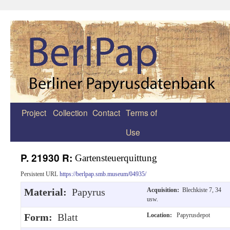
Project
Collection
Contact
Terms of
Zum
Use
Inhalt
springen
P. 21930 R:
Gartensteuerquittung
Persistent URL
https://berlpap.smb.museum/04935/
Material:
Papyrus
Acquisition:
Blechkiste 7, 34
usw.
Form:
Blatt
Location:
Papyrusdepot