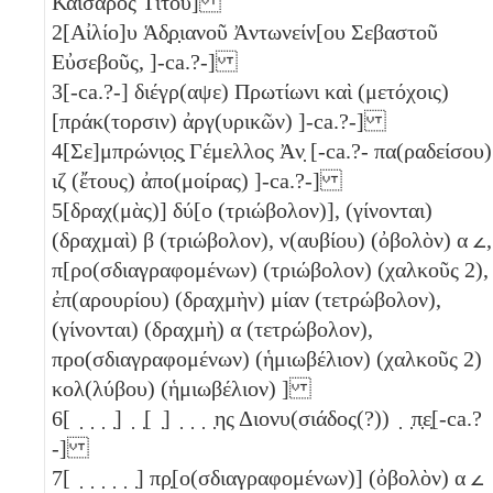
Καίσαρος Τίτου]
2
[Αἰλίο]υ Ἁδ̣ρ̣ιανοῦ Ἀντωνείν[ου Σεβαστοῦ
Εὐσεβοῦς, ]-ca.?-]
3
[-ca.?-] διέγρ(αψε) Πρωτίωνι καὶ (μετόχοις)
[πράκ(τορσιν) ἀργ(υρικῶν) ]-ca.?-]
4
[Σε]μπρώνι̣ο̣ς̣ Γέμελλος Ἀν̣ [-ca.?- πα(ραδείσου)
ιζ
(ἔτους) ἀπο(μοίρας) ]-ca.?-]
5
[δραχ(μὰς)] δύ[ο
(τριώβολον)
], (γίνονται)
(δραχμαὶ)
β
(τριώβολον)
, ν(αυβίου) (ὀβολὸν)
α
𐅵
,
π[ρο(σδιαγραφομένων)
(τριώβολον)
(χαλκοῦς 2)
,
ἐπ(αρουρίου) (δραχμὴν) μίαν
(τετρώβολον)
,
(γίνονται) (δραχμὴ)
α
(τετρώβολον)
,
προ(σδιαγραφομένων) (ἡμιωβέλιον)
(χαλκοῦς 2)
κολ(λύβου) (ἡμιωβέλιον)
]
6
[ ̣ ̣ ̣ ̣] ̣ ̣[ ̣] ̣ ̣ ̣ ̣ης Διονυ(σιάδος(?)) ̣ ̣π̣ε̣[-ca.?
-]
7
[ ̣ ̣ ̣ ̣ ̣ ̣] πρ̣[ο(σδιαγραφομένων)] (ὀβολὸν)
α
𐅵