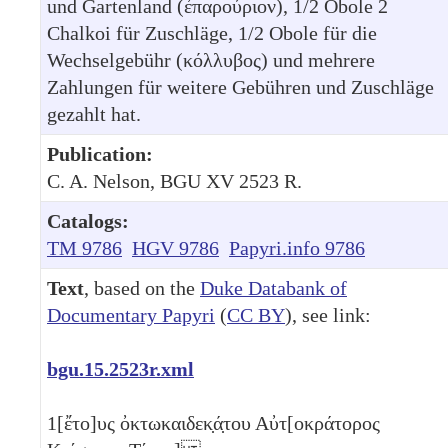
und Gartenland (ἐπαρούριον), 1/2 Obole 2
Chalkoi für Zuschläge, 1/2 Obole für die
Wechselgebühr (κόλλυβος) und mehrere
Zahlungen für weitere Gebühren und Zuschläge
gezahlt hat.
Publication:
C. A. Nelson, BGU XV 2523 R.
Catalogs:
TM 9786
HGV 9786
Papyri.info 9786
Text
, based on the
Duke Databank of
Documentary Papyri
(
CC BY
), see link:
bgu.15.2523r.xml
1
[ἔτο]υς ὀκτωκαιδεκ̣ά̣του Αὐτ[οκράτορος