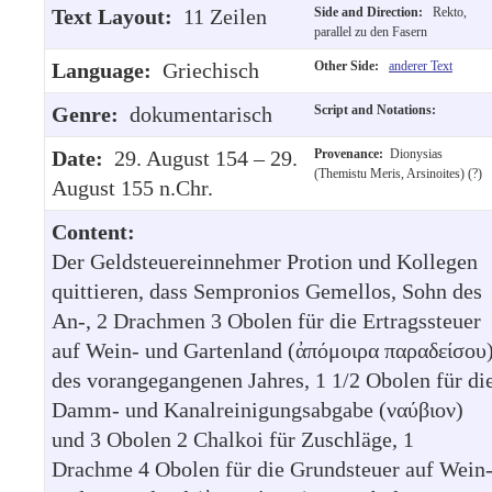
Text Layout:
11 Zeilen
Side and Direction:
Rekto,
parallel zu den Fasern
Language:
Griechisch
Other Side:
anderer Text
Genre:
dokumentarisch
Script and Notations:
Date:
29. August 154 – 29.
Provenance:
Dionysias
(Themistu Meris, Arsinoites) (?)
August 155 n.Chr.
Content:
Der Geldsteuereinnehmer Protion und Kollegen
quittieren, dass Sempronios Gemellos, Sohn des
An-, 2 Drachmen 3 Obolen für die Ertragssteuer
auf Wein- und Gartenland (ἀπόμοιρα παραδείσου
des vorangegangenen Jahres, 1 1/2 Obolen für di
Damm- und Kanalreinigungsabgabe (ναύβιον)
und 3 Obolen 2 Chalkoi für Zuschläge, 1
Drachme 4 Obolen für die Grundsteuer auf Wein