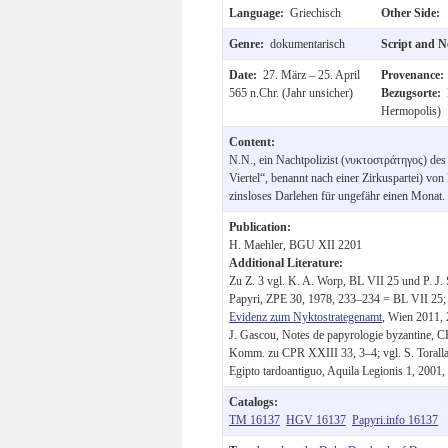
Language:
Griechisch
Other Side:
Genre:
dokumentarisch
Script and N
Date:
27. März – 25. April
Provenance
565 n.Chr. (Jahr unsicher)
Bezugsorte:
Hermopolis)
Content:
N.N., ein Nachtpolizist (νυκτοστράτηγος) des
Viertel“, benannt nach einer Zirkuspartei) vo
zinsloses Darlehen für ungefähr einen Monat.
Publication:
H. Maehler, BGU XII 2201
Additional Literature:
Zu Z. 3 vgl. K. A. Worp, BL VII 25 und P. J. 
Papyri, ZPE 30, 1978, 233–234 = BL VII 25; 
Evidenz zum Nyktostrategenamt
, Wien 2011, 2
J. Gascou, Notes de papyrologie byzantine, C
Komm. zu CPR XXIII 33, 3–4; vgl. S. Torallas-
Egipto tardoantiguo, Aquila Legionis 1, 2001,
Catalogs:
TM 16137
HGV 16137
Papyri.info 16137