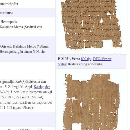
unbeschriftet
otations:
:
Hermupolis
Kallainon Meros (Stadtteil von
 Ortsteils Kallainon Meros (“Blaues
n Hermupolis, gibt einem N.N. ein
P. 21951, Verso
600 dpi
DFG-Viewer
Status:
Restaurierung notwendig
Sijpesteijn, Καλ(λ)ά(ε)ινοϲ in den
zu Z. 2–4 vgl. M. Appl,
Katalog der
–3 (dt. Übers.); zur Interpretation vgl.
E 58, 1983, 227 und F. Mitthof,
Tovar, Los riparii en los papiros del
 141–142 (span. Übers.).