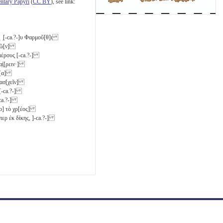
tary Papyri
(
CC BY
), see link:
 ̣ ̣[-ca.?-]υ Φαρμοῦ[θ]ι̣
ιτῶ[ν]
έρους̣ [-ca.?-]
α̣ί̣[ρειν·]
τι[α]
αρασ[χεῖν]
 [-ca.?-]
[-ca.?-]
ῦτο] τὸ χρ[έος]
άπερ ἐκ δίκης, ]-ca.?-]