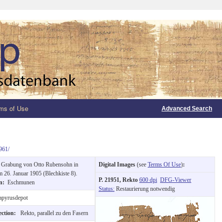
ms of Use
Advanced Search
961/
:
Grabung von Otto Rubensohn in
Digital Images
(see
Terms Of Use
)
:
26. Januar 1905 (Blechkiste 8).
P. 21951, Rekto
600 dpi
DFG-Viewer
on:
Eschmunen
Status:
Restaurierung notwendig
pyrusdepot
ection:
Rekto, parallel zu den Fasern