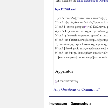
Text
, based on the
Duke Databank of Documen
bgu.12.2201.xml
1
[-ca.?- τοῦ ἐνδο]ξ̣οτάτου ἔτους εἰκοστο̣[υ]τ̣
2
[-ca.?- μ]ητρὸς Δευροτ ἀπὸ τῆς Ἑρμουπολ
3
[-ca.?-] ̣ νυκτο ̣ρατηκῳ
(*)
τοῦ Κωλλαίνου μ
4
[-ca.?- Ἐπ]ι̣φανείου ἀπὸ τῆς αὐτῆς πόλεως χ
5
[-ca.?- χρ]εωστεῖν κεφαλαίου χρυσοῦ κερά
6
[-ca.?- καὶ τ]αῦτα ὁμολογῶ ἑτοίμως ἔχω π
7
[τοῦ εἰσιόντ]ο̣ς μηνὸς Παχὼν τῆς παρούσης
8
[-ca.?-] ἀτοκὶ χωρίς τινος ὑπερθέσεως καὶ 
9
[-ca.?- καὶ δίκ]ης, ὑποκειμένων σοι εἰ[ς το
10
[-ca.?- ὑπαρχόν]των καὶ ὑπαρ̣ξ̣[όντων καθ
-- -- -- -- -- -- -- -- -- --
Apparatus
^
3. νυκτοστρατήγῳ
Any Questions or Comments?
Impressum
Datenschutz