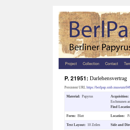
Project
Collection
Contact
Ter
Zum
Inhalt
P. 21951:
Darlehensvertrag
springen
Persistent URL
https://berlpap.smb.museum/04
Material:
Papyrus
Acquisition
Eschmunen am 
Find Locati
Form:
Blatt
Location:
Pa
Text Layout:
10 Zeilen
Side and Dir