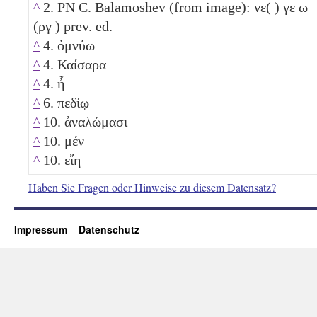
^
2. PN C. Balamoshev (from image): νε( ) γε
ω
(ργ ) prev. ed.
^
4. ὀμνύω
^
4. Καίσαρα
^
4. ἦ
^
6. πεδίῳ
^
10. ἀναλώμασι
^
10. μέν
^
10. εἴη
Haben Sie Fragen oder Hinweise zu diesem Datensatz?
Impressum
Datenschutz