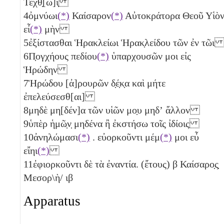
Τεχθ̣[ω]ι̣
4
ὀμνύωι
(*)
Καίσαρον
(*)
Αὐτοκράτορα Θεοῦ Υἱὸ
εἶ
(*)
μὴν
5
ἐξίστασθαι Ἡρακλείωι Ἡρακ̣λείδου τῶν ἐν τῶ
6
Π̣ογχήους πεδίου
(*)
ὑπαρχουσῶν μοι εἰς
Ἡρώδην
7
Ἡρώδου [ἀ]ρουρῶν
δ̣έ̣κ̣α
καὶ μήτε
ἐπελεύσεσθ[αι]
8
μηδὲ μη[δέν]α τῶν υἱῶν μο̣υ μηδʼ ἄλλον
9
ὑπὲρ ἡμῶ̣ν̣ μηδένα ἢ ἐκστήσω τοῖς ἰδίοις
10
ἀνηλώμασι
(*)
. εὐορκοῦντι μέμ
(*)
μοι εὖ
εἴηι
(*)
11
ἐφιορκοῦντι δὲ τὰ ἐναντία. (ἔτους)
β
Καίσαρο̣ς̣
Μεσορ\ὴ/
ιβ
Apparatus