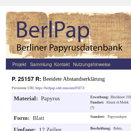
Projekt
Sammlung
Kontakt
Nutzungshinweise
Zum
Inhalt
P. 25157 R:
Beeidete Abstandserklärung
springen
Persistente URL
https://berlpap.smb.museum/05073/
Material:
Papyrus
Erwerbung:
Blechkiste 318
Fundort:
Abusir el-Melek
(?)
Form:
Blatt
Standort:
Papyrusdepot
Umfang:
12 Zeilen
Beschriftung:
Rekto,