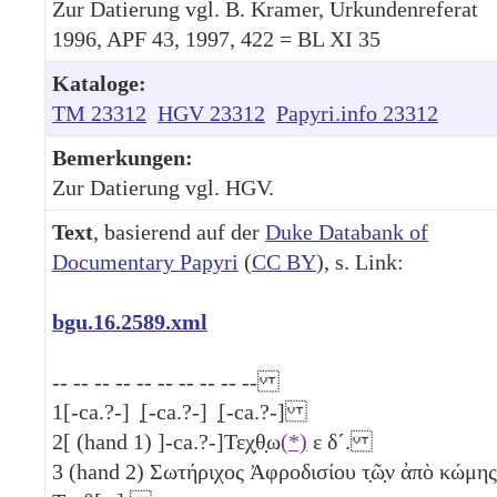
Zur Datierung vgl. B. Kramer, Urkundenreferat
1996, APF 43, 1997, 422 = BL XI 35
Kataloge:
TM 23312
HGV 23312
Papyri.info 23312
Bemerkungen:
Zur Datierung vgl. HGV.
Text
, basierend auf der
Duke Databank of
Documentary Papyri
(
CC BY
), s. Link:
bgu.16.2589.xml
-- -- -- -- -- -- -- -- -- --
1
[-ca.?-] ̣[-ca.?-] ̣[-ca.?-]
2
[ (hand 1) ]-ca.?-]Τεχ̣θ̣ω
(*)
ε
δ´
.
3
(hand 2) Σωτήριχος Ἀφροδισίου τ̣ῶ̣ν ἀπὸ κώμης