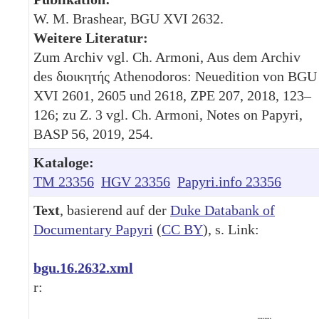
W. M. Brashear, BGU XVI 2632.
Weitere Literatur:
Zum Archiv vgl. Ch. Armoni, Aus dem Archiv
des διοικητής Athenodoros: Neuedition von BGU
XVI 2601, 2605 und 2618, ZPE 207, 2018, 123–
126; zu Z. 3 vgl. Ch. Armoni, Notes on Papyri,
BASP 56, 2019, 254.
Kataloge:
TM 23356
HGV 23356
Papyri.info 23356
Text
, basierend auf der
Duke Databank of
Documentary Papyri
(
CC BY
), s. Link:
bgu.16.2632.xml
r: