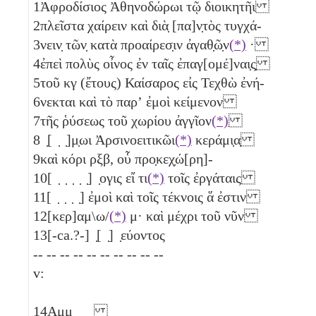
1
Ἀφροδίσιος Ἀθηνοδώρωι τῷ διοικητῆι
2
πλεῖστα χαίρειν καὶ διὰ̣ [πα]ν̣τὸς τυγχά-
3
νειν̣ τῶν̣ κατὰ προαίρεσ̣ιν ἀγαθ̣ῶ̣ν
(*)
·
4
ἐπεὶ πολὺς οἶνος ἐν ταῖς ἐπαγ[ομέ]ναι̣ς̣
5
τοῦ
κγ
(ἔτους) Καίσαρος εἰς Τεχθὼ ἐνή-
6
νεκται καὶ τὸ παρʼ ἐμοὶ κείμενον
7
τῆς ῥύσεως τοῦ χωρίου ἀγγῖον
(*)
8
̣[ ̣ ̣]μ̣ωι Ἀρσινοειτικῶι
(*)
κεράμι̣α̣
9
καὶ κόρι
ρξβ
, οὗ προ̣κεχ̣ώ[ρη]-
10
[ ̣ ̣ ̣ ̣ ̣] ̣ογις εἴ τι
(*)
τοῖς ἐργάταις
11
[ ̣ ̣ ̣ ̣] ἐμοὶ καὶ τοῖς τέκνοις ἅ ἐστιν
12
[κερ]αμ\ω/
(*)
μ
· καὶ μέχρι τοῦ νῦν
13
[-ca.?-] ̣[ ̣] ̣εύοντος
-- -- -- -- -- -- -- -- -- --
v:
14
Αμμ ̣ ̣ ̣