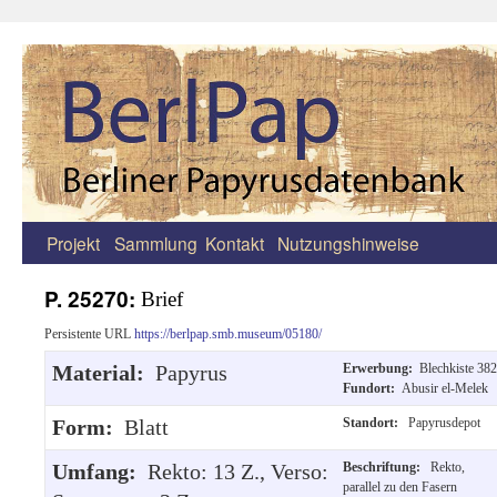
Projekt
Sammlung
Kontakt
Nutzungshinweise
Zum
Inhalt
P. 25270:
Brief
springen
Persistente URL
https://berlpap.smb.museum/05180/
Material:
Papyrus
Erwerbung:
Blechkiste 382
Fundort:
Abusir el-Melek
Form:
Blatt
Standort:
Papyrusdepot
Umfang:
Rekto: 13 Z., Verso:
Beschriftung:
Rekto,
parallel zu den Fasern