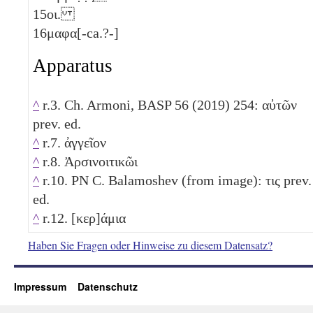
15
οι.
16
μαφα[-ca.?-]
Apparatus
^
r.3. Ch. Armoni, BASP 56 (2019) 254: αὐτῶν
prev. ed.
^
r.7. ἀγγεῖον
^
r.8. Ἀρσινοιτικῶι
^
r.10. PN C. Balamoshev (from image): τις prev.
ed.
^
r.12. [κερ]άμια
Haben Sie Fragen oder Hinweise zu diesem Datensatz?
Impressum
Datenschutz