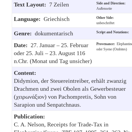
Text Layout:
7 Zeilen
Side and Direction:
Außenseite
Language:
Griechisch
Other Side:
unbeschriftet
Genre:
dokumentarisch
Script and Notations:
Date:
27. Januar – 25. Februar
Provenance:
Elephantin
oder Syene (Ombites)
oder 25. Juli – 23. August 116
n.Chr. (Monat und Tag unsicher)
Content:
Didymion, der Steuereintreiber, erhält zwanzig
Drachmen und zwei Obolen als Gewerbesteuer
(χειρωνάξιον) von Pachompretis, Sohn von
Sarapion und Senpatchnaus.
Publication:
C. A. Nelson, Receipts for Trade-Tax in