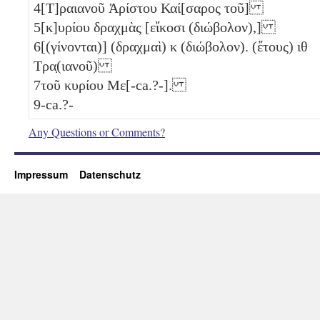
4
[Τ]ραιανοῦ Ἀρίστου Καί[σαρος τοῦ]
5
[κ]υρίου δραχμὰς [εἴκοσι (διώβολον),]
6
[(γίνονται)] (δραχμαὶ)
κ
(διώβολον). (ἔτους)
ιθ
Τρα̣(ιανοῦ)
7
τοῦ κυρίου Με[-ca.?-].
9
-ca.?-
Any Questions or Comments?
Impressum
Datenschutz