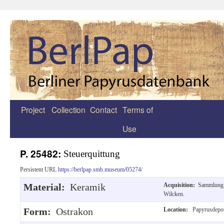
Project
Collection
Contact
Terms of
Zum
Use
Inhalt
springen
P. 25482:
Steuerquittung
Persistent URL
https://berlpap.smb.museum/05274/
Material:
Keramik
Acquisition:
Sammlung
Wilcken.
Form:
Ostrakon
Location:
Papyrusdepo