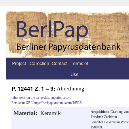
Project
Collection
Contact
Terms of
Zum
Use
Inhalt
springen
P. 12441 Z. 1 – 9:
Abrechnung
other texts on the same side
,
superior record
Persistent URL
https://berlpap.smb.museum/16523/
Material:
Keramik
Acquisition:
Grabung von
Friedrich Zucker in
Gharabet el-Gerza im Winte
1908/09.