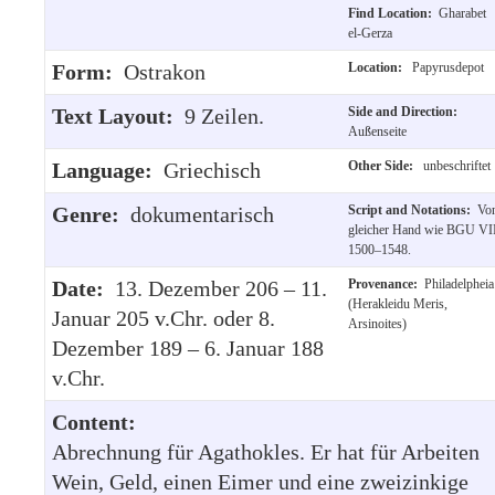
Find Location:
Gharabet
el-Gerza
Form:
Ostrakon
Location:
Papyrusdepot
Text Layout:
9 Zeilen.
Side and Direction:
Außenseite
Language:
Griechisch
Other Side:
unbeschriftet
Genre:
dokumentarisch
Script and Notations:
Vo
gleicher Hand wie BGU VI
1500–1548.
Date:
13. Dezember 206 – 11.
Provenance:
Philadelpheia
(Herakleidu Meris,
Januar 205 v.Chr. oder 8.
Arsinoites)
Dezember 189 – 6. Januar 188
v.Chr.
Content:
Abrechnung für Agathokles. Er hat für Arbeiten
Wein, Geld, einen Eimer und eine zweizinkige