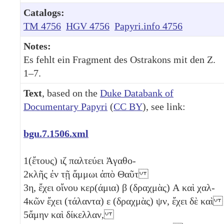
Catalogs:
TM 4756
HGV 4756
Papyri.info 4756
Notes:
Es fehlt ein Fragment des Ostrakons mit den Z.
1–7.
Text
, based on the
Duke Databank of
Documentary Papyri
(
CC BY
), see link:
bgu.7.1506.xml
1
(ἔτους)
ιζ
παλτεύει Ἀγαθο-
2
κλῆς ἐν τῇ ἄμμωι ἀπὸ Θαῦτ
3
η
, ἔχει οἴνου κερ(άμια)
β
(δραχμὰς)
Α
καὶ χαλ-
4
κῶν ἔχει (τάλαντα)
ε
(δραχμὰς)
ψν
, ἔχει δὲ καὶ
5
ἄμην καὶ δίκελλαν,