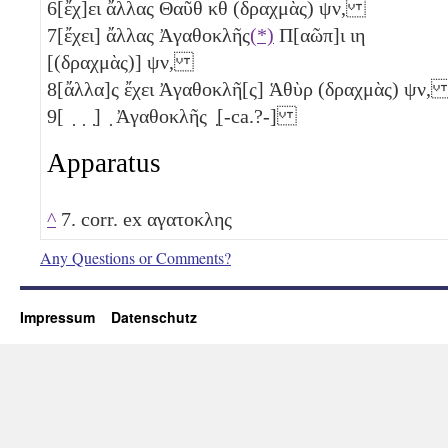
6
[ἔχ]ει ἄλλας Θαῦθ
κθ
(δραχμὰς)
ψν
,
7
[ἔχει] ἄλλας Ἀγαθοκλῆς
(*)
Π[αῶπ]ι
ιη
[(δραχμὰς)]
ψν
,
8
[ἄλλα]ς ἔχει Ἀγαθοκλῆ[ς] Ἁθὺρ (δραχμὰς)
ψν
9
[ ̣ ̣ ̣] ̣ Ἀγαθοκλῆς ̣[-ca.?-]
Apparatus
^
7. corr. ex αγατοκλης
Any Questions or Comments?
Impressum
Datenschutz