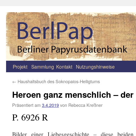
Projekt
Sammlung
Kontakt
Nutzungshinweise
Zum
Inhalt
←
Haushaltsbuch des Soknopaios-Heiligtums
springen
Heroen ganz menschlich – de
Präsentiert am
3.4.2019
von
Rebecca Kreßner
P. 6926 R
Bilder einer Liebesgeschichte – diese beiden