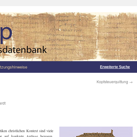
tzungshinweise
Erweiterte Suche
Kopfsteuerquittung
→
rdt
ken christlichen Kontext sind viele
ar auf konkrete Anlässe bezogen.