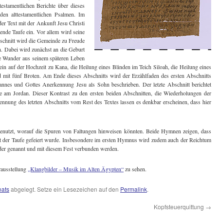
testamentlichen Berichte über dieses
den alttestamentlichen Psalmen. Im
der Text mit der Ankunft Jesu Christi
ende Taufe ein. Vor allem wird seine
bschnitt wird die Gemeinde zu Freude
n. Dabei wird zunächst an die Geburt
ne Wunder aus seinem späteren Leben
n auf der Hochzeit zu Kana, die Heilung eines Blinden im Teich Siloah, die Heilung eines
 mit fünf Broten. Am Ende dieses Abschnitts wird der Erzählfaden des ersten Abschnitts
nes und Gottes Anerkennung Jesu als Sohn beschrieben. Der letzte Abschnitt berichtet
se am Jordan. Dieser Kontrast zu den ersten beiden Abschnitten, die Wiederholungen der
rennung des letzten Abschnitts vom Rest des Textes lassen es denkbar erscheinen, dass hier
benutzt, worauf die Spuren von Faltungen hinweisen könnten. Beide Hymnen zeigen, dass
st der Taufe gefeiert wurde. Insbesondere im ersten Hymnus wird zudem auch der Reichtum
der genannt und mit diesem Fest verbunden werden.
rausstellung
„Klangbilder – Musik im Alten Ägypten“
zu sehen.
nats
abgelegt. Setze ein Lesezeichen auf den
Permalink
.
Kopfsteuerquittung
→