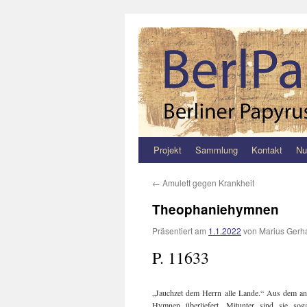
Projekt
Sammlung
Kontakt
Nu
Zum
Inhalt
←
Amulett gegen Krankheit
springen
Theophaniehymnen
Präsentiert am
1.1.2022
von
Marius Gerha
P. 11633
„Jauchzet dem Herrn alle Lande.“ Aus dem anti
Hymnen überliefert. Mitunter sind sie sog