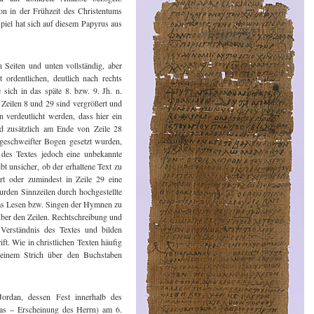
on in der Frühzeit des Christentums
spiel hat sich auf diesem Papyrus aus
 Seiten und unten vollständig, aber
 ordentlichen, deutlich nach rechts
 sich in das späte 8. bzw. 9. Jh. n.
 Zeilen 8 und 29 sind vergrößert und
n verdeutlicht werden, dass hier ein
rd zusätzlich am Ende von Zeile 28
geschweifter Bogen gesetzt wurden,
 des Textes jedoch eine unbekannte
bt unsicher, ob der erhaltene Text zu
t oder zumindest in Zeile 29 eine
rden Sinnzeilen durch hochgestellte
das Lesen bzw. Singen der Hymnen zu
 über den Zeilen. Rechtschreibung und
Verständnis des Textes und bilden
ft. Wie in christlichen Texten häufig
einem Strich über den Buchstaben
ordan, dessen Fest innerhalb des
ias – Erscheinung des Herrn) am 6.