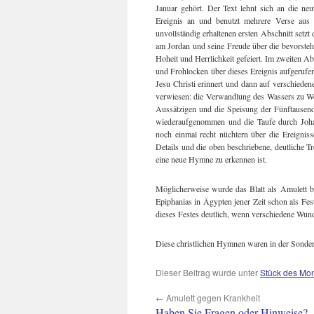
Januar gehört. Der Text lehnt sich an die neu
Ereignis an und benutzt mehrere Verse aus 
unvollständig erhaltenen ersten Abschnitt setzt 
am Jordan und seine Freude über die bevorsteh
Hoheit und Herrlichkeit gefeiert. Im zweiten A
und Frohlocken über dieses Ereignis aufgerufe
Jesu Christi erinnert und dann auf verschiede
verwiesen: die Verwandlung des Wassers zu Wei
Aussätzigen und die Speisung der Fünftausend
wiederaufgenommen und die Taufe durch Johan
noch einmal recht nüchtern über die Ereignis
Details und die oben beschriebene, deutliche T
eine neue Hymne zu erkennen ist.
Möglicherweise wurde das Blatt als Amulett 
Epiphanias in Ägypten jener Zeit schon als Fe
dieses Festes deutlich, wenn verschiedene Wun
Diese christlichen Hymnen waren in der Sonde
Dieser Beitrag wurde unter
Stück des Mo
←
Amulett gegen Krankheit
Haben Sie Fragen oder Hinweise?