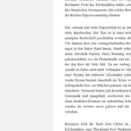
Bestimmte Feste des Kirchenjahres hatten sch
ihre liturgischen Gesangstexte. Ein solches Bei
der Berliner Papyrussammlung erhalten.
Das schmale und hohe Papyrusblatt ist an den
oben abgebrochen. Der Text ist in einer recht
geneigten Buchschrift geschrieben worden, die
Chr. datieren lässt. Die Anfangsbuchstaben der
ragen in den linken Rand hinein. Damit sollte
neuer Abschnitt beginnt. Diese Trennung wi
gekennzeichnet, wo ein Doppelpunkt und ein 
der den Rest der Zeile füllt. Da am Anfang
Anzahl an Zeilen nicht mehr vorhanden ist, blei
einer Hymne mit mehreren Abschnitten gehör
zweite Hymne beginnt. Innerhalb des Textes wu
Schrägstriche bzw. ein Häkchen getrennt, um 
erleichtern. Vereinzelt finden sich Korrekturen
Grammatik sind mangelhaft, erschweren das 
einen deutlichen Kontrast zur ordentlichen Schri
wurden die
nomina sacra
gekürzt und mit 
versehen.
Besungen wird die Taufe Jesu Christi im J
Kirchenjahres zum Theophanie-Fest (Epiphan