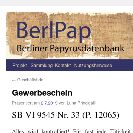
Projekt
Sammlung
Kontakt
Nutzungshinweise
Zum
Inhalt
←
Geschäftsbrief
springen
Gewerbeschein
Präsentiert am
2.7.2019
von
Luna Princigalli
SB VI 9545 Nr. 33 (P. 12065)
Alles wird kontrolliert! Für fast jede Tätigkeit